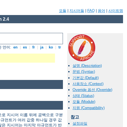
모듈
|
지시어들
|
FAQ
|
용어
|
사이트맵
 2.4
 언어:
en
|
es
|
fr
|
ja
|
ko
|
tr
설명 (Description)
문법 (Syntax)
기본값 (Default)
사용장소 (Context)
Override 옵션 (Override)
상태 (Status)
모듈 (Module)
지원 (Compatibility)
으로 지시어 이름 뒤에 공백으로 구분
참고
규먼트가 여러 값중 하나일 경우 값
설정파일
않은 지시어는 마지막 아규먼트가 반