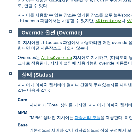
지시어는 지정된 장소에서
만
사용할 수 있다. 다른 곳에서 사
도, 안될 수 있다.
지시어를 사용할 수 있는 장소는 열거한 장소를 모두 불린(boolea
파일에서는 사용할 수 있지만,
나
.htaccess
<Directory>
<V
Override 옵션 (Override)
이 지시어를
파일에서 사용하려면 어떤 overrid
.htaccess
한다면 어떤 사용장소도 나오지 않는다.
Overrides는
지시어로 지시하고, (디렉토리 
AllowOverride
그대로 적용된다. 지시어 설명에 사용가능한 override 이름들이
상태 (Status)
지시어가 아파치 웹서버에 얼마나 긴밀히 묶여있는지를 나타낸다.
값은 다음과 같다:
Core
지시어가 "Core" 상태를 가지면, 지시어가 아파치 웹
MPM
"MPM" 상태인 지시어는
다중처리 모듈
을 제공한다. 이
Base
기본적으로 서버와 같이 컴파일되므로 직접 구성에서 모듈