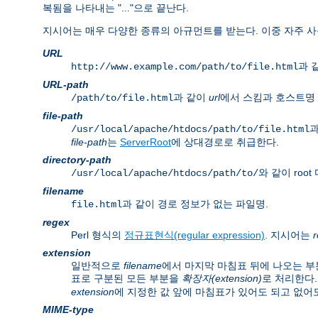
복됨을 나타내는 "..."으로 끝난다.
지시어는 매우 다양한 종류의 아규먼트를 받는다. 이중 자주 사
URL
과 같
http://www.example.com/path/to/file.html
URL-path
과 같이
url
에서 스킴과 호스트명 
/path/to/file.html
file-path
과
/usr/local/apache/htdocs/path/to/file.html
file-path
는
ServerRoot
에 상대경로로 취급한다.
directory-path
와 같이 ro
/usr/local/apache/htdocs/path/to/
filename
과 같이 경로 정보가 없는 파일명.
file.html
regex
Perl 형식의
정규표현식(regular expression)
. 지시어는
extension
일반적으로
filename
에서 마지막 마침표 뒤에 나오는 부
표로 구분된 모든 부분을
확장자(extension)
로 처리한다.
extension
에 지정한 값 앞에 마침표가 있어도 되고 없어도
MIME-type