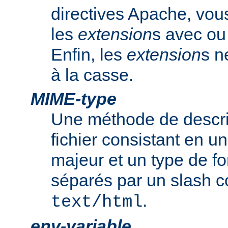
directives Apache, vou
les
extension
s avec ou 
Enfin, les
extension
s n
à la casse.
MIME-type
Une méthode de descrip
fichier consistant en u
majeur et un type de f
séparés par un slash
.
text/html
env-variable