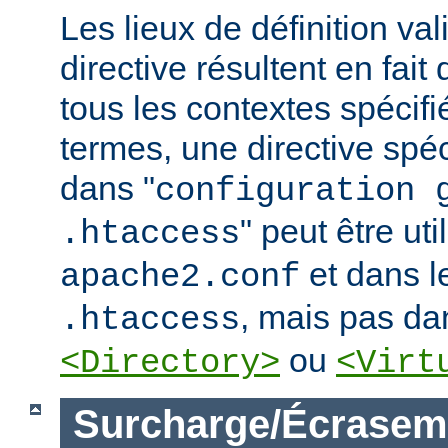
Les lieux de définition va
directive résultent en fai
tous les contextes spécifi
termes, une directive spé
dans "
configuration 
" peut être uti
.htaccess
et dans le
apache2.conf
, mais pas da
.htaccess
ou
<Directory>
<Virt
Surcharge/Écrasem