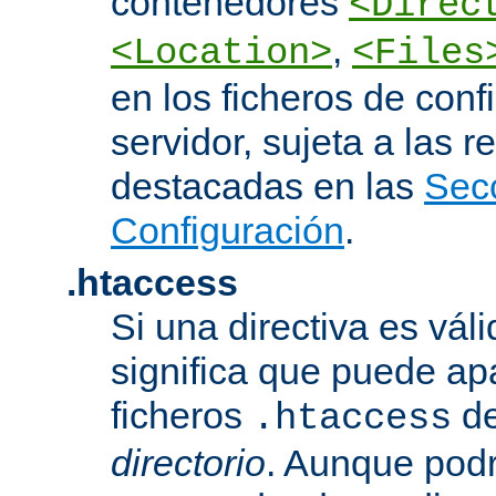
contenedores
<Direc
,
<Location>
<Files
en los ficheros de conf
servidor, sujeta a las r
destacadas en las
Sec
Configuración
.
.htaccess
Si una directiva es vál
significa que puede ap
ficheros
d
.htaccess
directorio
. Aunque podr