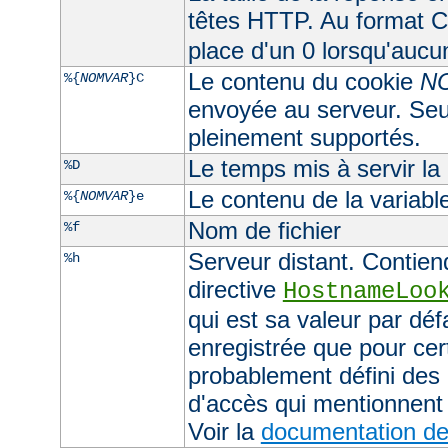
têtes HTTP. Au format CL
place d'un 0 lorsqu'aucu
Le contenu du cookie
N
%{
NOMVAR
}C
envoyée au serveur. Seul
pleinement supportés.
Le temps mis à servir la
%D
Le contenu de la variab
%{
NOMVAR
}e
Nom de fichier
%f
Serveur distant. Contiend
%h
directive
HostnameLoo
qui est sa valeur par déf
enregistrée que pour cer
probablement défini des 
d'accès qui mentionnent 
Voir la
documentation de