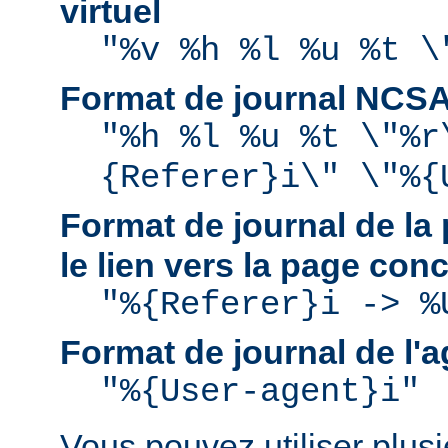
virtuel
"%v %h %l %u %t \
Format de journal NCS
"%h %l %u %t \"%r
{Referer}i\" \"%{
Format de journal de la 
le lien vers la page con
"%{Referer}i -> %
Format de journal de l'a
"%{User-agent}i"
Vous pouvez utiliser plusie