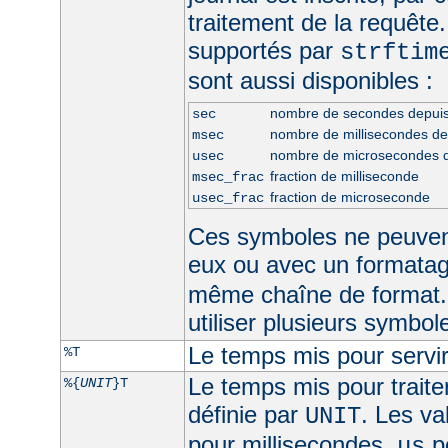
traitement de la requête
supportés par
strftim
sont aussi disponibles :
nombre de secondes depui
sec
nombre de millisecondes d
msec
nombre de microsecondes 
usec
fraction de milliseconde
msec_frac
fraction de microseconde
usec_frac
Ces symboles ne peuven
eux ou avec un formata
même chaîne de format.
utiliser plusieurs symbo
Le temps mis pour servir
%T
Le temps mis pour traite
%{
UNIT
}T
définie par
. Les va
UNIT
pour millisecondes,
p
us