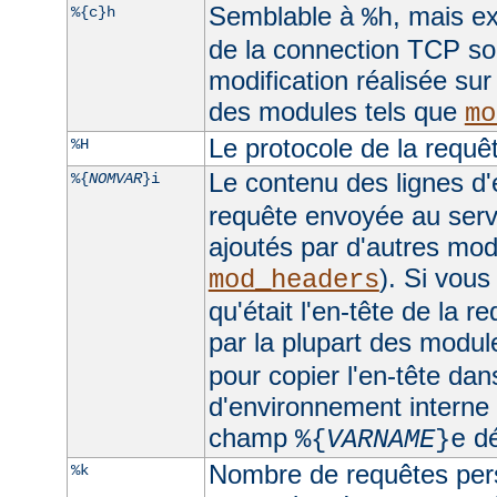
Semblable à
, mais ex
%{c}h
%h
de la connection TCP sou
modification réalisée sur
des modules tels que
mo
Le protocole de la requê
%H
Le contenu des lignes d'
%{
NOMVAR
}i
requête envoyée au serv
ajoutés par d'autres mo
). Si vous
mod_headers
qu'était l'en-tête de la r
par la plupart des module
pour copier l'en-tête dan
d'environnement interne e
champ
dé
%{
VARNAME
}e
Nombre de requêtes pers
%k