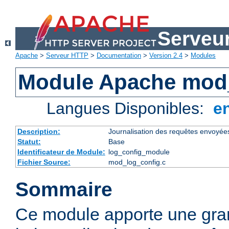
Serveu
Apache
>
Serveur HTTP
>
Documentation
>
Version 2.4
>
Modules
Module Apache mod
Langues Disponibles:
e
Description:
Journalisation des requêtes envoyée
Statut:
Base
Identificateur de Module:
log_config_module
Fichier Source:
mod_log_config.c
Sommaire
Ce module apporte une gra