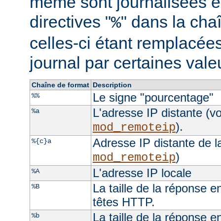
même sont journalisées e
directives "
" dans la cha
%
celles-ci étant remplacées
journal par certaines val
Chaîne de format
Description
Le signe "pourcentage"
%%
L'adresse IP distante (vo
%a
).
mod_remoteip
Adresse IP distante de l
%{c}a
)
mod_remoteip
L'adresse IP locale
%A
La taille de la réponse e
%B
têtes HTTP.
La taille de la réponse e
%b