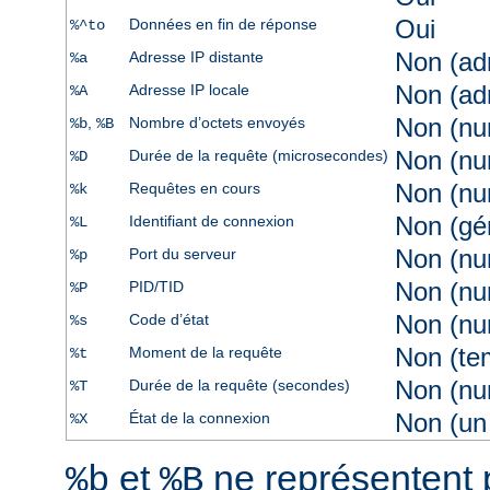
Oui
Données en fin de réponse
%^to
Non (ad
Adresse IP distante
%a
Non (ad
Adresse IP locale
%A
Non (nu
,
Nombre d’octets envoyés
%b
%B
Non (nu
Durée de la requête (microsecondes)
%D
Non (nu
Requêtes en cours
%k
Non (gé
Identifiant de connexion
%L
Non (nu
Port du serveur
%p
Non (nu
PID/TID
%P
Non (nu
Code d’état
%s
Non (te
Moment de la requête
%t
Non (nu
Durée de la requête (secondes)
%T
Non (un 
État de la connexion
%X
et
ne représentent 
%b
%B