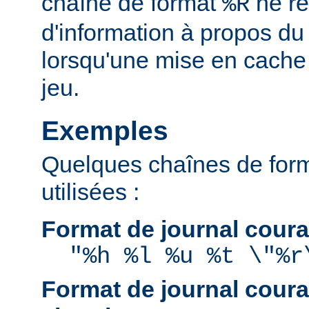
chaîne de format
ne re
%R
d'information à propos du
lorsqu'une mise en cache
jeu.
Exemples
Quelques chaînes de for
utilisées :
Format de journal coura
"%h %l %u %t \"%r
Format de journal coura