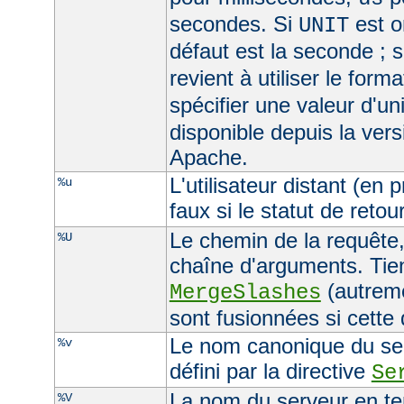
secondes. Si
est om
UNIT
défaut est la seconde ; s
revient à utiliser le form
spécifier une valeur d'un
disponible depuis la ver
Apache.
L'utilisateur distant (en
%u
faux si le statut de retour
Le chemin de la requête, 
%U
chaîne d'arguments. Tien
(autreme
MergeSlashes
sont fusionnées si cette
Le nom canonique du serv
%v
défini par la directive
Se
La nom du serveur en ten
%V