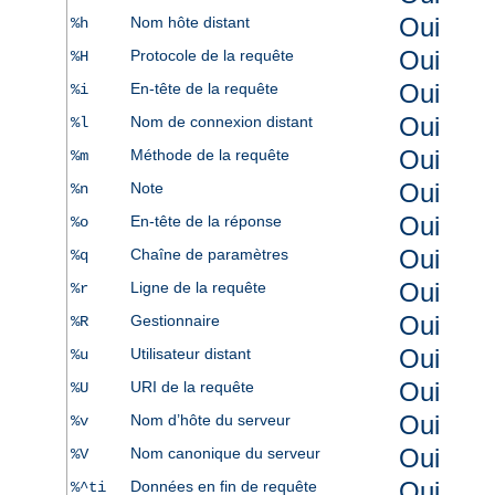
Oui
Nom hôte distant
%h
Oui
Protocole de la requête
%H
Oui
En-tête de la requête
%i
Oui
Nom de connexion distant
%l
Oui
Méthode de la requête
%m
Oui
Note
%n
Oui
En-tête de la réponse
%o
Oui
Chaîne de paramètres
%q
Oui
Ligne de la requête
%r
Oui
Gestionnaire
%R
Oui
Utilisateur distant
%u
Oui
URI de la requête
%U
Oui
Nom d’hôte du serveur
%v
Oui
Nom canonique du serveur
%V
Oui
Données en fin de requête
%^ti