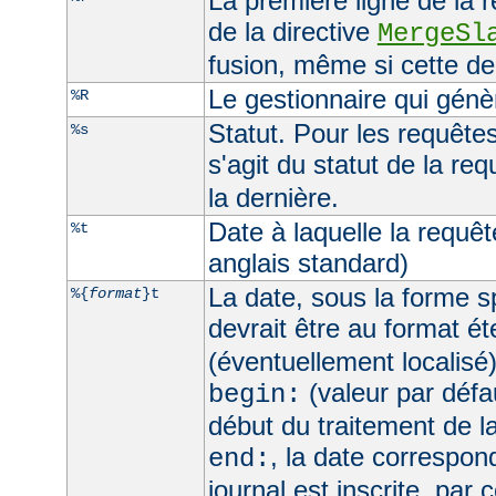
La première ligne de la 
de la directive
MergeSl
fusion, même si cette de
Le gestionnaire qui génèr
%R
Statut. Pour les requêtes 
%s
s'agit du statut de la req
la dernière.
Date à laquelle la requê
%t
anglais standard)
La date, sous la forme sp
%{
format
}t
devrait être au format é
(éventuellement localisé
(valeur par défau
begin:
début du traitement de l
, la date correspo
end:
journal est inscrite, par 