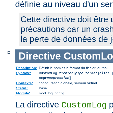
définie au niveau d'un ser
Cette directive doit être 
précautions car un cras
la perte de données de j
Directive
CustomLo
Description:
Définit le nom et le format du fichier journal
Syntaxe:
CustomLog
fichier
|
pipe
format
|
alias
[
expr=
expression
]
Contexte:
configuration globale, serveur virtuel
Statut:
Base
Module:
mod_log_config
La directive
p
CustomLog