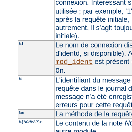
connexion. Interessant si
utilisée ; par exemple, '1
après la requête initiale, 
autrement, il s'agit toujo
initiale).
Le nom de connexion dis
%l
d'identd, si disponible). A
est présent 
mod_ident
.
On
L'identifiant du message 
%L
requête dans le journal d
message n'a été enregist
erreurs pour cette requê
La méthode de la requêt
%m
Le contenu de la note
N
%{
NOMVAR
}n
autre module.