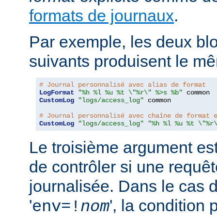
formats de journaux
.
Par exemple, les deux blo
suivants produisent le mê
# Journal personnalisé avec alias de format
LogFormat
"%h %l %u %t \"%r\" %>s %b"
CustomLog
"logs/access_log"
 common

# Journal personnalisé avec chaîne de format 
CustomLog
"logs/access_log"
"%h %l %u %t \"%r
Le troisième argument est
de contrôler si une requêt
journalisée. Dans le cas 
'
', la condition
env=!
nom