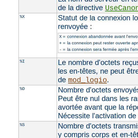
de la directive
UseCano
Statut de la connexion l
%X
renvoyée :
=
connexion abandonnée avant l'envoi
X
=
la connexion peut rester ouverte apr
+
=
la connexion sera fermée après l'en
-
Le nombre d'octets reçus
%I
les en-têtes, ne peut être
de
.
mod_logio
Nombre d'octets envoyés
%O
Peut être nul dans les r
avortée avant que la rép
Nécessite l'activation d
Nombre d'octets transmis
%S
y compris corps et en-t