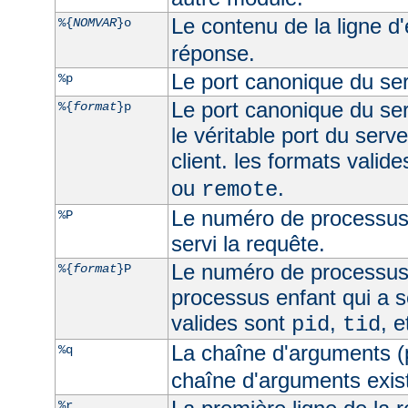
Le contenu de la ligne d
%{
NOMVAR
}o
réponse.
Le port canonique du ser
%p
Le port canonique du ser
%{
format
}p
le véritable port du serve
client. les formats valid
ou
.
remote
Le numéro de processus 
%P
servi la requête.
Le numéro de processus
%{
format
}P
processus enfant qui a s
valides sont
,
, 
pid
tid
La chaîne d'arguments (
%q
chaîne d'arguments exist
%r