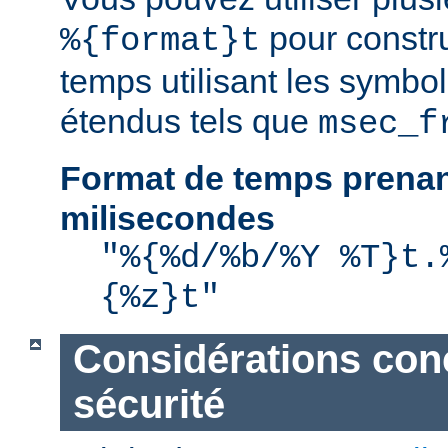
pour constru
%{format}t
temps utilisant les symbo
étendus tels que
msec_f
Format de temps prenan
milisecondes
"%{%d/%b/%Y %T}t.
{%z}t"
Considérations con
sécurité