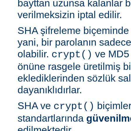
bayttan uzunsa kalanlar bi
verilmeksizin iptal edilir.
SHA şifreleme biçeminde 
yani, bir parolanın sadece 
olabilir.
ve MD5 b
crypt()
önüne rasgele üretilmiş bi
eklediklerinden sözlük sal
dayanıklıdırlar.
SHA ve
biçimle
crypt()
standartlarında
güvenilm
edilmektedir.