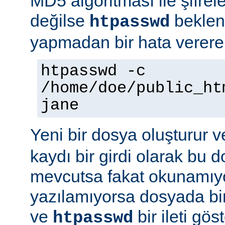
MD5 algoritması ile şifre
değilse
beklene
htpasswd
yapmadan bir hata vererek
htpasswd -c
/home/doe/public_ht
jane
Yeni bir dosya oluşturur v
kaydı bir girdi olarak bu
mevcutsa fakat okunamıy
yazılamıyorsa dosyada bir
ve
bir ileti gö
htpasswd