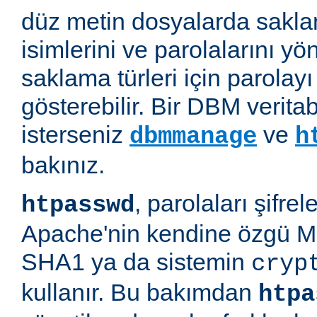
düz metin dosyalarda saklan
isimlerini ve parolalarını yön
saklama türleri için parolayı 
gösterebilir. Bir DBM verit
isterseniz
ve
dbmmanage
h
bakınız.
, parolaları şifre
htpasswd
Apache'nin kendine özgü M
SHA1 ya da sistemin
cryp
kullanır. Bu bakımdan
htpa