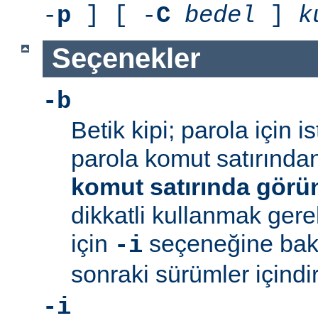
-
p
] [ -
C
bedel
]
k
Seçenekler
-b
Betik kipi; parola için 
parola komut satırından 
komut satırında görü
dikkatli kullanmak gerek
için
seçeneğine bakı
-i
sonraki sürümler içindir
-i