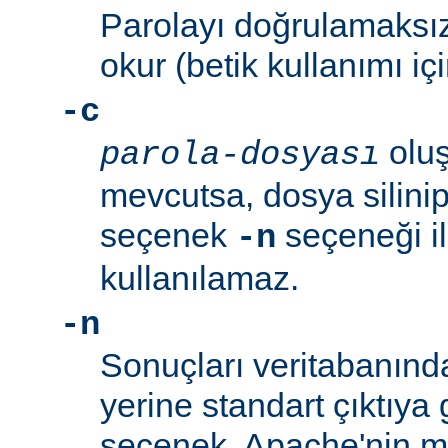
Parolayı doğrulamaksız
okur (betik kullanımı içi
-c
oluş
parola-dosyası
mevcutsa, dosya silinip
seçenek
seçeneği ile
-n
kullanılamaz.
-n
Sonuçları veritabanın
yerine standart çıktıya 
seçenek, Apache'nin me