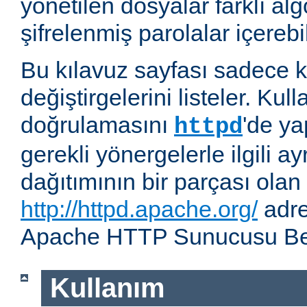
yönetilen dosyalar farklı alg
şifrelenmiş parolalar içerebil
Bu kılavuz sayfası sadece k
değiştirgelerini listeler. Kull
doğrulamasını
'de ya
httpd
gerekli yönergelerle ilgili ay
dağıtımının bir parçası olan
http://httpd.apache.org/
adre
Apache HTTP Sunucusu Belg
Kullanım