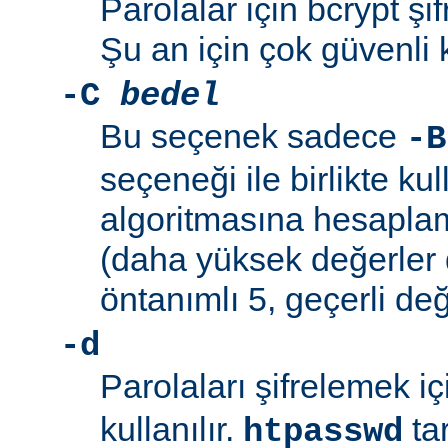
Parolalar için bcrypt şif
Şu an için çok güvenli 
-C
bedel
Bu seçenek sadece
-B
seçeneği ile birlikte kul
algoritmasına hesaplama
(daha yüksek değerler 
öntanımlı 5, geçerli değ
-d
Parolaları şifrelemek i
kullanılır.
ta
htpasswd