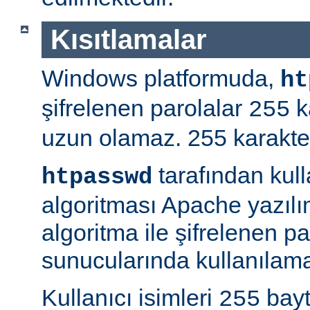
Kısıtlamalar
Windows platformuda,
ht
şifrelenen parolalar
k
255
uzun olamaz. 255 karakterd
tarafından kul
htpasswd
algoritması Apache yazılı
algoritma ile şifrelenen 
sunucularında kullanılama
Kullanıcı isimleri
bayt
255