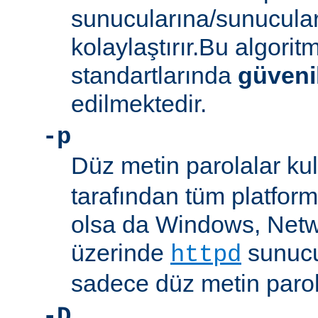
sunucularına/sunucula
kolaylaştırır.Bu algor
standartlarında
güveni
edilmektedir.
-p
Düz metin parolalar kull
tarafından tüm platform
olsa da Windows, Net
üzerinde
sunucu
httpd
sadece düz metin parola
-D