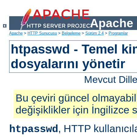
Apache 
Apache
>
HTTP Sunucusu
>
Belgeleme
>
Sürüm 2.4
>
Programlar
htpasswd - Temel ki
dosyalarını yönetir
Mevcut Dill
Bu çeviri güncel olmayabil
değişiklikler için İngilizce
, HTTP kullanıcıl
htpasswd