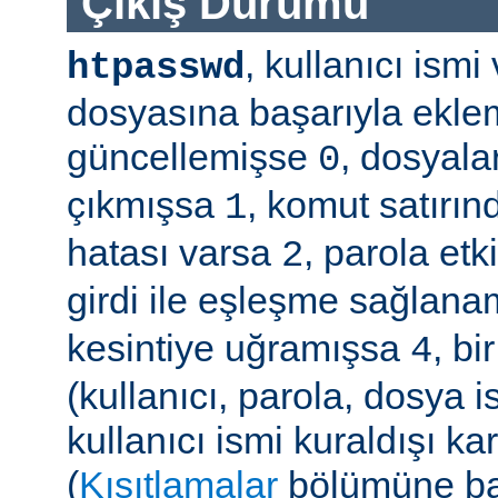
Çıkış Durumu
, kullanıcı ism
htpasswd
dosyasına başarıyla ekle
güncellemişse
, dosyala
0
çıkmışsa
, komut satırın
1
hatası varsa
, parola etk
2
girdi ile eşleşme sağla
kesintiye uğramışsa
, b
4
(kullanıcı, parola, dosya 
kullanıcı ismi kuraldışı ka
(
Kısıtlamalar
bölümüne ba